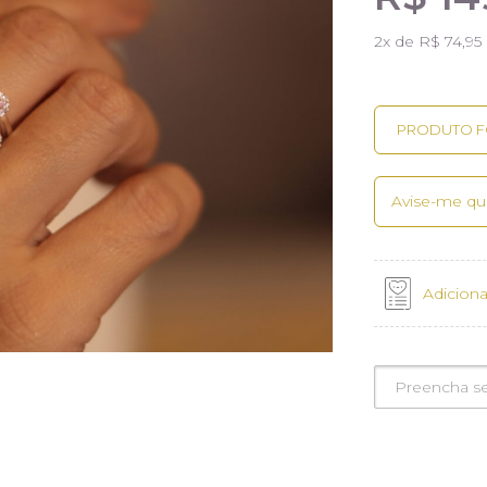
2
x de
R$ 74,95
Avise-me qu
Adiciona