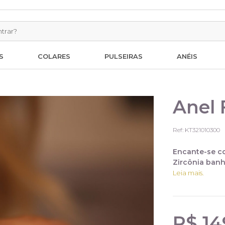
S
COLARES
PULSEIRAS
ANÉIS
Anel 
Ref: KT321010300
Encante-se co
Zircônia banh
Leia mais.
R$ 14